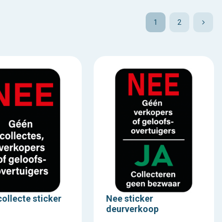
1
2
ollecte sticker
Nee sticker
deurverkoop