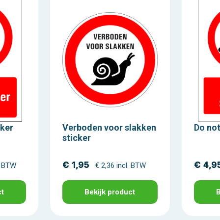
cker
Verboden voor slakken
Do not
sticker
€ 1,95
€ 4,9
l. BTW
€ 2,36 incl. BTW
ct
Bekijk product
B