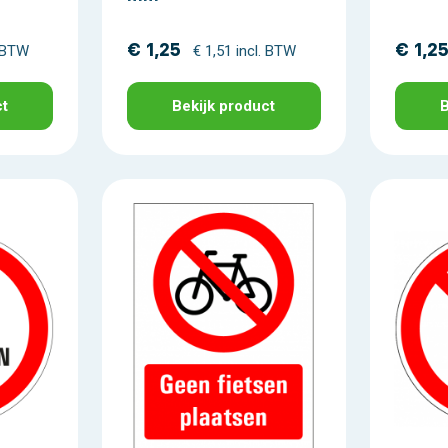
€ 1,25
€ 1,2
. BTW
€ 1,51 incl. BTW
ct
Bekijk product
B