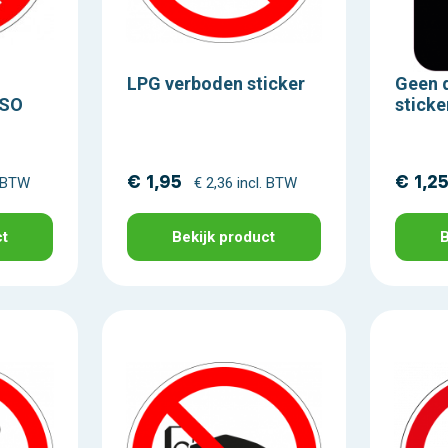
LPG verboden sticker
Geen 
ISO
sticke
€ 1,95
€ 1,2
. BTW
€ 2,36 incl. BTW
ct
Bekijk product
B