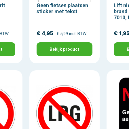
rit
Geen fietsen plaatsen
Lift n
sticker met tekst
brand 
7010,
€ 4,95
€ 1,9
. BTW
€ 5,99 incl. BTW
ct
Bekijk product
B