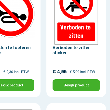
en te toeteren
Verboden te zitten
r
sticker
5
€ 4,95
€ 2,36 incl. BTW
€ 5,99 incl. BTW
ekijk product
Bekijk product