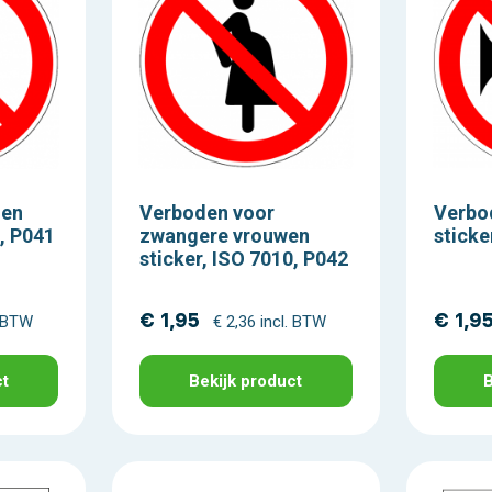
nen
Verboden voor
Verbod
0, P041
zwangere vrouwen
sticke
sticker, ISO 7010, P042
€ 1,95
€ 1,9
. BTW
€ 2,36 incl. BTW
ct
Bekijk product
B