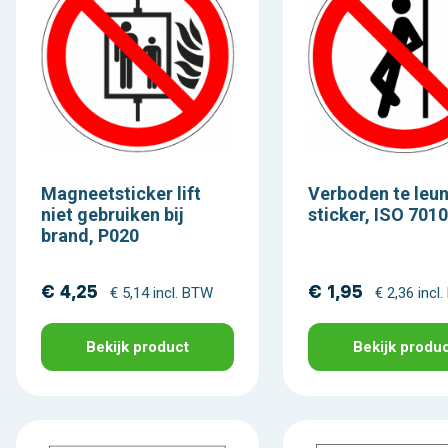
Magneetsticker lift
Verboden te leu
niet gebruiken bij
sticker, ISO 701
brand, P020
€ 4,25
€ 1,95
€ 5,14 incl. BTW
€ 2,36 incl
Bekijk product
Bekijk produ