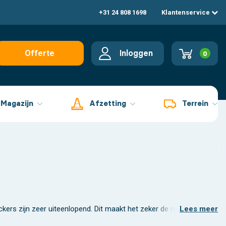
+31 24 808 1698
Klantenservice
Inloggen
Offerte
0
aanvragen
Magazijn
Afzetting
Terrein
tickers zijn zeer uiteenlopend. Dit maakt het zeker de moeite waard o
Lees meer