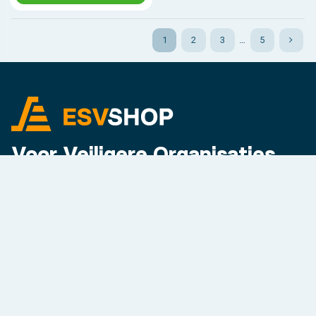
1
2
3
…
5
Voor Veiligere Organisaties
Contact & Adres
Klantenservice