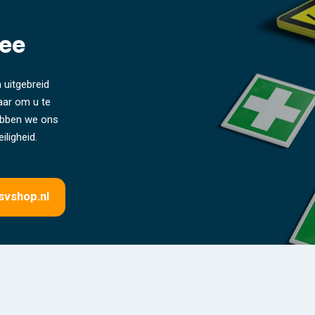
ee
 uitgebreid
laar om u te
hebben we ons
iligheid.
svshop.nl