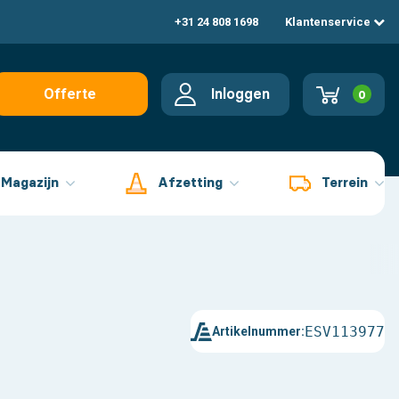
+31 24 808 1698
Klantenservice
Inloggen
Offerte
0
aanvragen
Magazijn
Afzetting
Terrein
ESV113977
Artikelnummer: