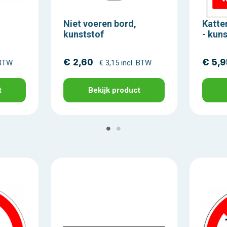
Niet voeren bord,
Katte
kunststof
- kun
€ 2,60
€ 5,9
 BTW
€ 3,15 incl. BTW
t
Bekijk product