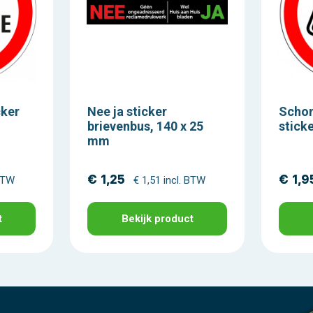
cker
Nee ja sticker
Scho
brievenbus, 140 x 25
stick
mm
€ 1,25
€ 1,9
 BTW
€ 1,51 incl. BTW
t
Bekijk product