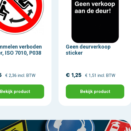
mmelen verboden
Geen deurverkoop
er, ISO 7010, P038
sticker
5
€ 1,25
€ 2,36 incl. BTW
€ 1,51 incl. BTW
Bekijk product
Bekijk product