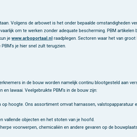
l staan. Volgens de arbowet is het onder bepaalde omstandigheden v
gevaarlijk om te werken zonder adequate bescherming. PBM artikelen
kun je
www.arboportaal.nl
raadplegen. Sectoren waar het van groot 
PBM's je hier snel zult terugzien.
knemers in de bouw worden namelijk continu blootgesteld aan verschi
 en lawaai. Veelgebruikte PBM's in de bouw zijn:
en op hoogte. Ons assortiment omvat harnassen, valstopapparatuur en
 vallende objecten en het stoten van je hoofd.
herpe voorwerpen, chemicaliën en andere gevaren op de bouwplaats