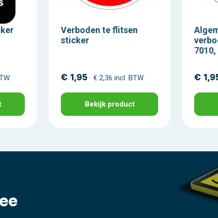
cker
Verboden te flitsen
Alge
sticker
verbo
7010,
€ 1,95
€ 1,9
 BTW
€ 2,36 incl. BTW
t
Bekijk product
ee