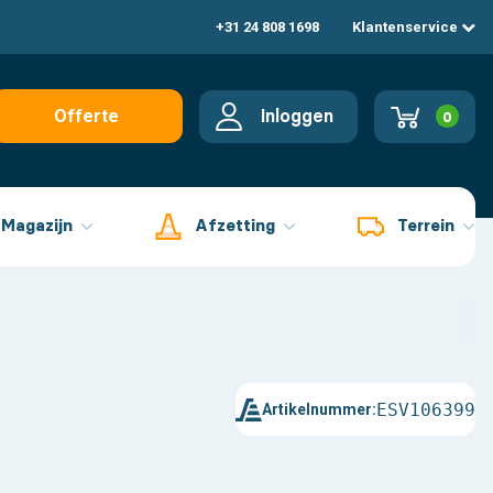
+31 24 808 1698
Klantenservice
Inloggen
Offerte
0
aanvragen
Magazijn
Afzetting
Terrein
ESV106399
Artikelnummer: