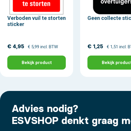
Verboden vuil te storten
Geen collecte sti
sticker
€ 4,95
€ 1,25
€ 5,99 incl. BTW
€ 1,51 incl.
Bekijk product
Bekijk produc
Advies nodig?
ESVSHOP denkt graag m