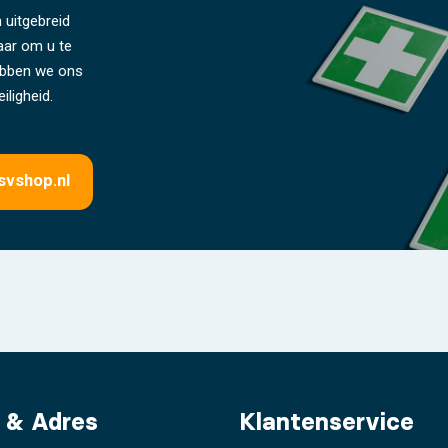
 uitgebreid
laar om u te
hebben we ons
iligheid.
svshop.nl
 & Adres
Klantenservice