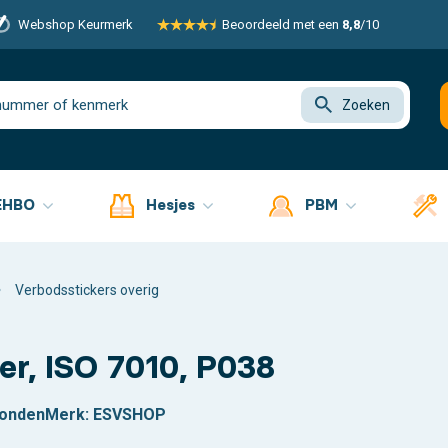
Webshop Keurmerk
Beoordeeld met een
8,8
/10
Zoeken
EHBO
Hesjes
PBM
Verbodsstickers overig
r, ISO 7010, P038
zonden
Merk:
ESVSHOP