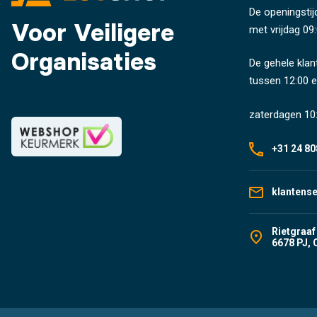
De openingstij
Voor Veiligere
met vrijdag 09:
Organisaties
De gehele klan
tussen 12:00 e
zaterdagen 10:
+31 24 80
klantens
Rietgraaf
6678 PJ, 