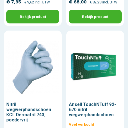
€ 7,95
€ 68,00
€ 9,62 incl. BTW
€ 82,28 incl. BTW
Bekijk product
Bekijk product
Nitril
Ansell TouchNTuff 92-
wegwerphandschoen
670 nitril
KCL Dermatril 743,
wegwerphandschoen
poedervrij
Veel verkocht