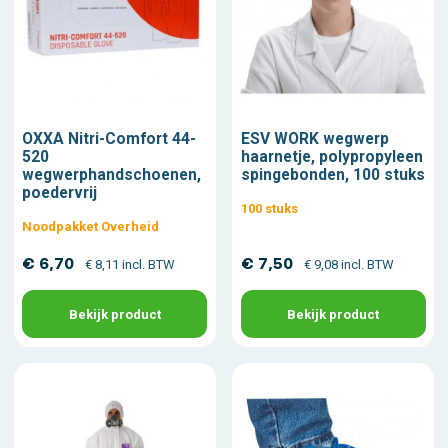
OXXA Nitri-Comfort 44-
ESV WORK wegwerp
520
haarnetje, polypropyleen
wegwerphandschoenen,
spingebonden, 100 stuks
poedervrij
100 stuks
Noodpakket Overheid
€ 6,70
€ 7,50
€ 8,11 incl. BTW
€ 9,08 incl. BTW
Bekijk product
Bekijk product