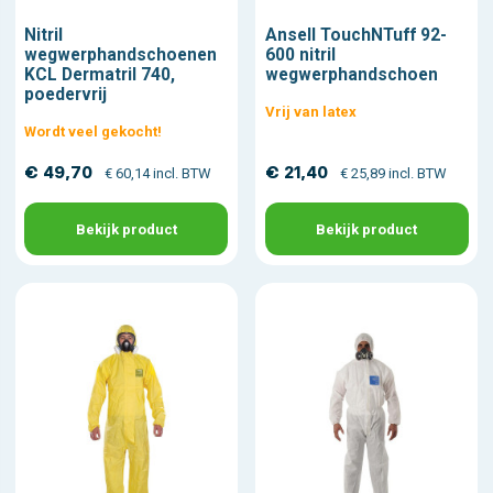
Nitril
Ansell TouchNTuff 92-
wegwerphandschoenen
600 nitril
KCL Dermatril 740,
wegwerphandschoen
poedervrij
Vrij van latex
Wordt veel gekocht!
€ 49,70
€ 21,40
€ 60,14 incl. BTW
€ 25,89 incl. BTW
Bekijk product
Bekijk product