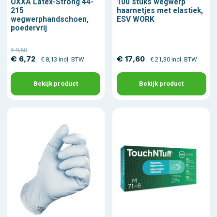
OXXA Latex-Strong 44-
100 stuks wegwerp
215
haarnetjes met elastiek,
wegwerphandschoen,
ESV WORK
poedervrij
€ 9,60
€ 6,72
€ 17,60
€ 8,13 incl. BTW
€ 21,30 incl. BTW
Bekijk product
Bekijk product