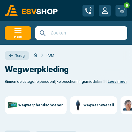
0
Menu
PBM
Terug
Wegwerpkleding
Binnen de categorie persoonlijke beschermingsmiddelen (PBM) neemt
Lees meer
weg
Wegwerphandschoenen
Wegwerpoverall