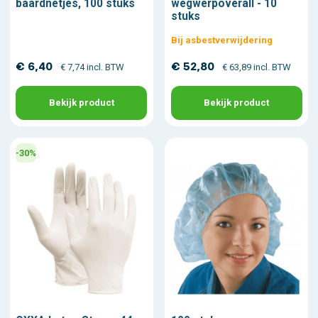
baardnetjes, 100 stuks
wegwerpoverall - 10
stuks
Bij asbestverwijdering
€ 6,40
€ 52,80
€ 7,74 incl. BTW
€ 63,89 incl. BTW
Bekijk product
Bekijk product
-30%