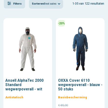
1-35 van 122 resultaten
Sorteren
Best sales
Filters
-20%
Ansell AlphaTec 2000
OXXA Cover 6110
Standard
wegwerpoverall - blauw -
wegwerpoverall - wit
50 stuks
Antistatisch
Basisbescherming
€ 85,00