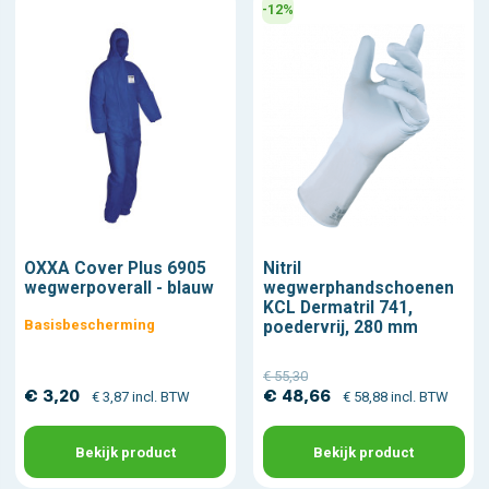
-12%
OXXA Cover Plus 6905
Nitril
wegwerpoverall - blauw
wegwerphandschoenen
KCL Dermatril 741,
Basisbescherming
poedervrij, 280 mm
€ 55,30
€ 3,20
€ 48,66
€ 3,87 incl. BTW
€ 58,88 incl. BTW
Bekijk product
Bekijk product