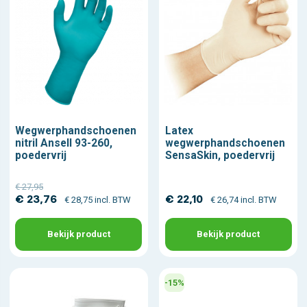
Wegwerphandschoenen
Latex
nitril Ansell 93-260,
wegwerphandschoenen
poedervrij
SensaSkin, poedervrij
€ 27,95
€ 23,76
€ 22,10
€ 28,75 incl. BTW
€ 26,74 incl. BTW
Bekijk product
Bekijk product
-15%