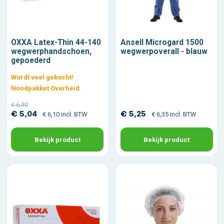
OXXA Latex-Thin 44-140
Ansell Microgard 1500
wegwerphandschoen,
wegwerpoverall - blauw
gepoederd
Wordt veel gekocht!
Noodpakket Overheid
€ 6,30
€ 5,04
€ 5,25
€ 6,10 incl. BTW
€ 6,35 incl. BTW
Bekijk product
Bekijk product