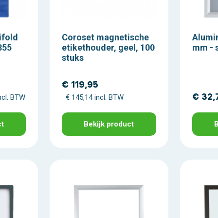
fold
Coroset magnetische
Alumin
355
etikethouder, geel, 100
mm - s
stuks
€ 119,95
€ 32,
ncl. BTW
€ 145,14 incl. BTW
ct
Bekijk product
B