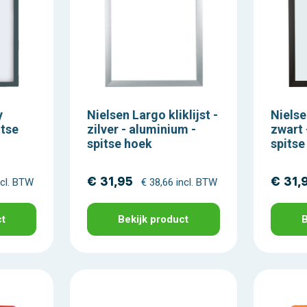
y
Nielsen Largo kliklijst -
Nielse
itse
zilver - aluminium -
zwart 
spitse hoek
spitse
€ 31,95
€ 31,
ncl. BTW
€ 38,66 incl. BTW
ct
Bekijk product
B