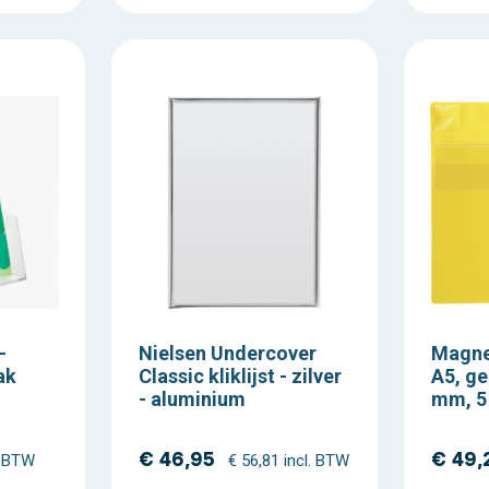
-
Nielsen Undercover
Magne
ak
Classic kliklijst - zilver
A5, ge
- aluminium
mm, 5
€ 46,95
€ 49,
. BTW
€ 56,81 incl. BTW