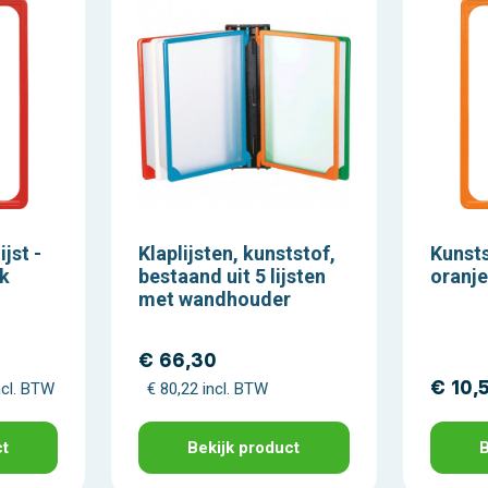
jst -
Klaplijsten, kunststof,
Kunsts
ek
bestaand uit 5 lijsten
oranje
met wandhouder
€ 66,30
€ 10,
ncl. BTW
€ 80,22 incl. BTW
ct
Bekijk product
B