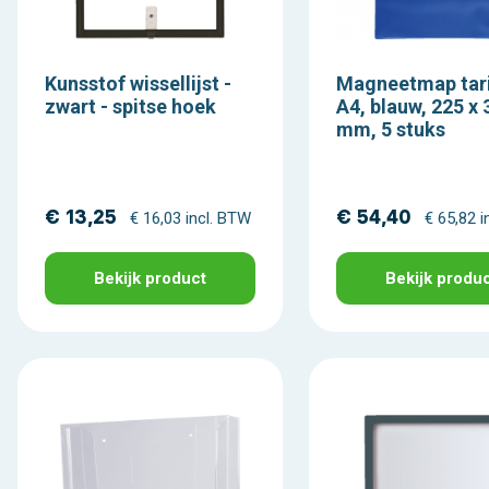
Kunsstof wissellijst -
Magneetmap tari
zwart - spitse hoek
A4, blauw, 225 x 
mm, 5 stuks
€ 13,25
€ 54,40
€ 16,03 incl. BTW
€ 65,82 i
Bekijk product
Bekijk produ