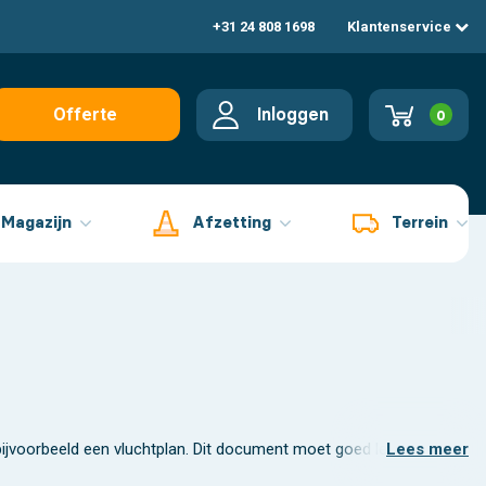
+31 24 808 1698
Klantenservice
Inloggen
Offerte
0
aanvragen
Magazijn
Afzetting
Terrein
jvoorbeeld een vluchtplan. Dit document moet goed leesbaar blijven
Lees meer