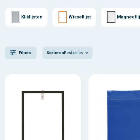
Kliklijsten
Wissellijst
Magneetli
Sorteren
Best sales
Filters