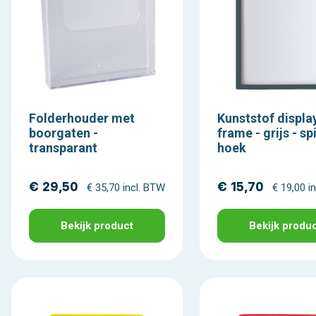
Folderhouder met
Kunststof displa
boorgaten -
frame - grijs - sp
transparant
hoek
€ 29,50
€ 15,70
€ 35,70 incl. BTW
€ 19,00 i
Bekijk product
Bekijk produ