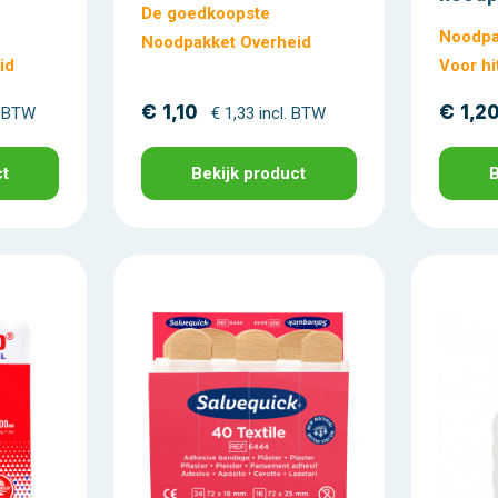
De goedkoopste
Noodpa
Noodpakket Overheid
id
Voor hi
€ 1,10
€ 1,2
. BTW
€ 1,33 incl. BTW
ct
Bekijk product
B