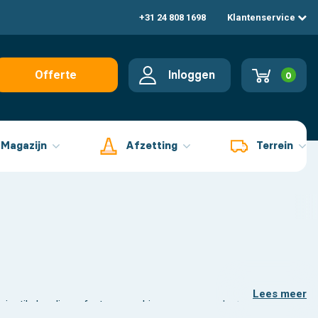
+31 24 808 1698
Klantenservice
Inloggen
Offerte
0
aanvragen
Magazijn
Afzetting
Terrein
Lees meer
lerlei artikelen die perfect passen binnen een compleet noodpakket