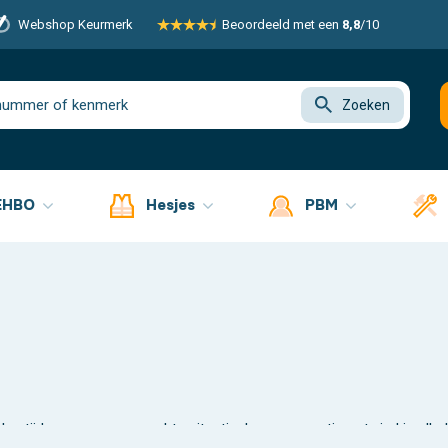
Webshop Keurmerk
Beoordeeld met een
8,8
/10
Zoeken
EHBO
Hesjes
PBM
n tijdens een onverwachte situatie. In ons assortiment vind je al