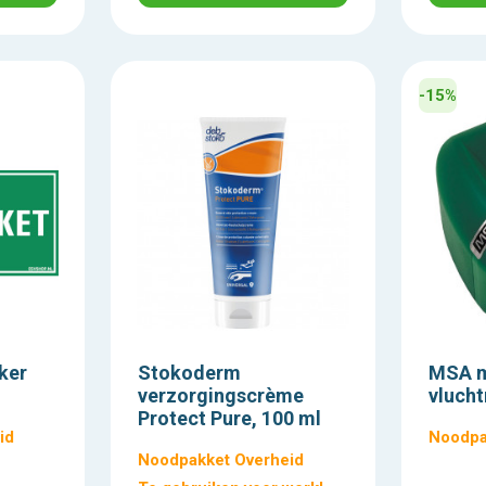
-15%
ker
Stokoderm
MSA m
verzorgingscrème
vluch
Protect Pure, 100 ml
id
Noodpa
Noodpakket Overheid