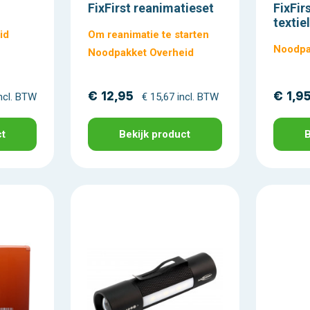
FixFirst reanimatieset
FixFir
textie
id
Om reanimatie te starten
Noodpa
Noodpakket Overheid
€ 12,95
€ 1,9
incl. BTW
€ 15,67 incl. BTW
ct
Bekijk product
B