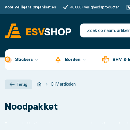
Voor Veiligere Organisaties
40.000+ veiligheidsproducten
Stickers
Borden
BHV & 
BHV artikelen
Terug
Noodpakket
Een noodpakket is onmisbaar wanneer je snel moet kunnen handele