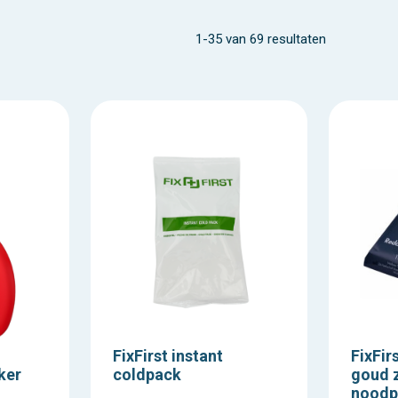
waardoor ze geschikt zijn voor thuisgebruik, in voertuigen, op kanto
1-35 van 69 resultaten
FixFirst instant
FixFir
ker
coldpack
goud z
noodp