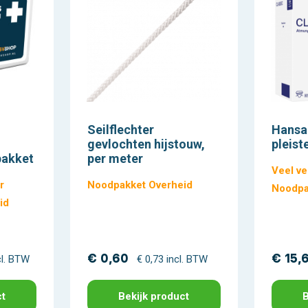
Seilflechter
Hansap
gevlochten hijstouw,
pleist
pakket
per meter
Veel ve
r
Noodpakket Overheid
Noodpa
id
€ 0,60
€ 15,
cl. BTW
€ 0,73 incl. BTW
ct
Bekijk product
B