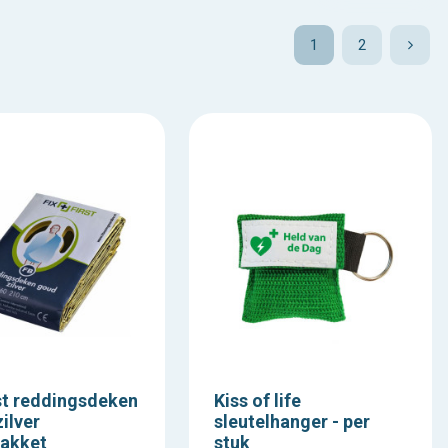
or of in professionele omgevingen. Met deze artikelen stel je eenvou
1
2
st reddingsdeken
Kiss of life
ilver
sleutelhanger - per
akket
stuk