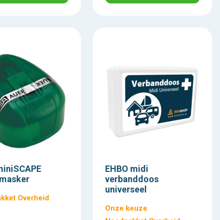
iniSCAPE
EHBO midi
tmasker
verbanddoos
universeel
kket Overheid
Onze keuze