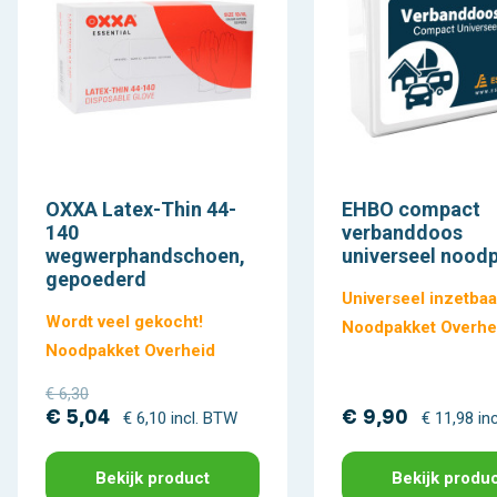
OXXA Latex-Thin 44-
EHBO compact
140
verbanddoos
wegwerphandschoen,
universeel nood
gepoederd
Universeel inzetbaa
Wordt veel gekocht!
Noodpakket Overhe
Noodpakket Overheid
€ 6,30
€ 5,04
€ 9,90
€ 6,10 incl. BTW
€ 11,98 in
Bekijk product
Bekijk produ