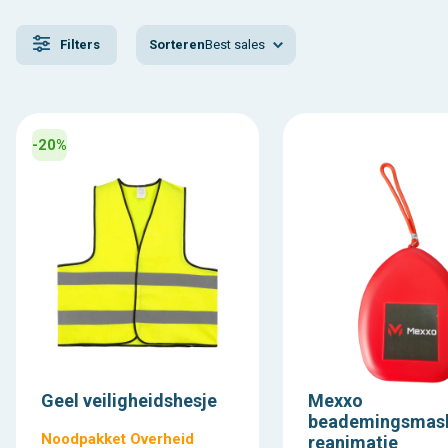
Veel producten zijn licht van gewicht en eenvoudig mee te nemen, 
Sorteren
Best sales
Filters
-20%
Geel veiligheidshesje
Mexxo
beademingsmas
Noodpakket Overheid
reanimatie