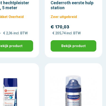
st hechtpleister
Cederroth eerste hulp
l, 5 meter
station
kket Overheid
Zeer uitgebreid
€ 170,03
5
€ 2,36 incl. BTW
€ 205,74 incl. BTW
ekijk product
Bekijk product