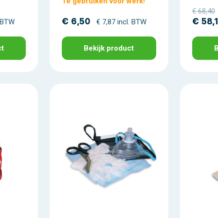
Te gebruiken voor werk!
€ 68,40
€ 6,50
€ 58,
. BTW
€ 7,87 incl. BTW
ct
Bekijk product
B