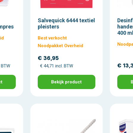
Salvequick 6444 textiel
Desinf
mpres
pleisters
hande
400 m
id
Best verkocht
Noodpa
Noodpakket Overheid
€ 36,95
€ 13,
l. BTW
€ 44,71 incl. BTW
ct
Bekijk product
B