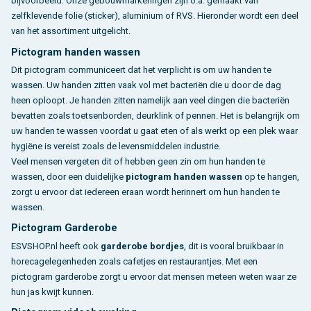
bijvoorbeeld. Onze gebouwmarkeringen zijn o.a. gemaakt van
zelfklevende folie (sticker), aluminium of RVS. Hieronder wordt een deel
van het assortiment uitgelicht.
Pictogram handen wassen
Dit pictogram communiceert dat het verplicht is om uw handen te
wassen. Uw handen zitten vaak vol met bacteriën die u door de dag
heen oploopt. Je handen zitten namelijk aan veel dingen die bacteriën
bevatten zoals toetsenborden, deurklink of pennen. Het is belangrijk om
uw handen te wassen voordat u gaat eten of als werkt op een plek waar
hygiëne is vereist zoals de levensmiddelen industrie.
Veel mensen vergeten dit of hebben geen zin om hun handen te
wassen, door een duidelijke
pictogram handen wassen
op te hangen,
zorgt u ervoor dat iedereen eraan wordt herinnert om hun handen te
wassen.
Pictogram Garderobe
ESVSHOP.nl heeft ook
garderobe bordjes
, dit is vooral bruikbaar in
horecagelegenheden zoals cafetjes en restaurantjes. Met een
pictogram garderobe zorgt u ervoor dat mensen meteen weten waar ze
hun jas kwijt kunnen.