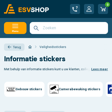
0
Menu
Veiligheidsstickers
Terug
Informatie stickers
Met behulp van informatie stickers kunt u uw klanten, collega’s en bezoek
Lees meer
Bent u op zoek naar steviger materiaal? Bekijk dan ook onze
informatie 
Gebouw stickers
Camerabewaking stickers