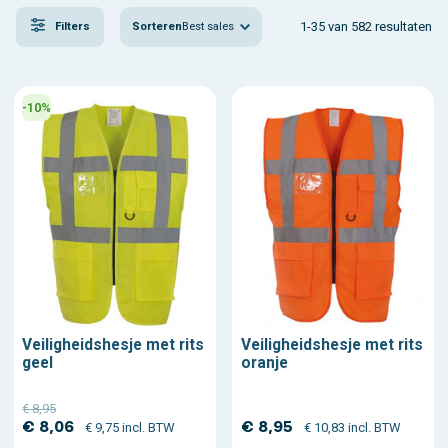
1-35 van 582 resultaten
Sorteren
Best sales
Filters
-10%
Veiligheidshesje met rits
Veiligheidshesje met rits
geel
oranje
€ 8,95
€ 8,06
€ 8,95
€ 9,75 incl. BTW
€ 10,83 incl. BTW