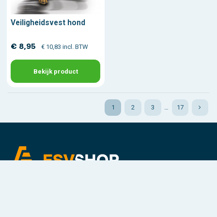
Veiligheidsvest hond
€ 8,95
€ 10,83 incl. BTW
Bekijk product
1
2
3
…
17
Voor Veiligere Organisaties