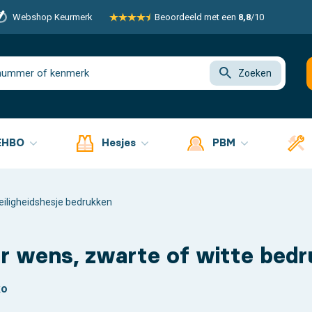
Webshop Keurmerk
Beoordeeld met een
8,8
/10
Zoeken
EHBO
Hesjes
PBM
eiligheidshesje bedrukken
aar wens, zwarte of witte bed
ko