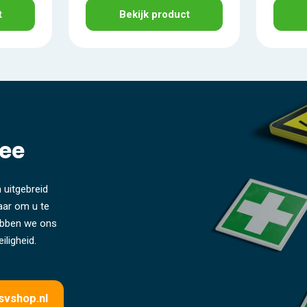
t
Bekijk product
ee
 uitgebreid
laar om u te
hebben we ons
iligheid.
svshop.nl