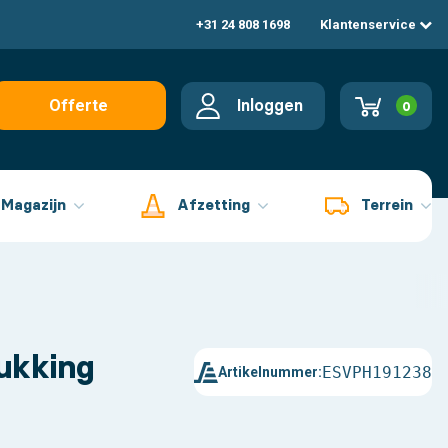
+31 24 808 1698
Klantenservice
Inloggen
Offerte
0
aanvragen
Magazijn
Afzetting
Terrein
rukking
ESVPH191238
Artikelnummer: