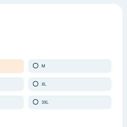
M
XL
3XL