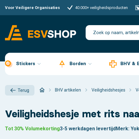
Voor Veiligere Organisaties
40.000+ veiligheidsproducten
Stickers
Borden
BHV & 
BHV artikelen
Veiligheidshesjes
V
Terug
Veiligheidshesje met rits n
Tot 30% Volumekorting
3-5 werkdagen levertijd
Merk:
Yo