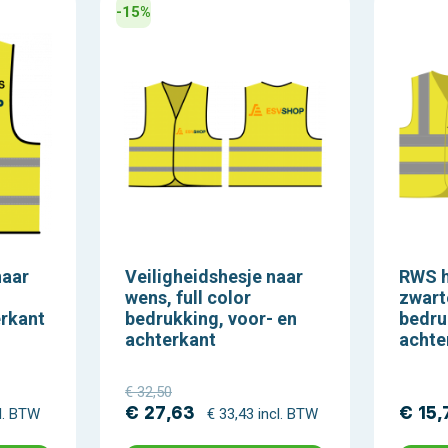
-15%
naar
Veiligheidshesje naar
RWS h
wens, full color
zwart
erkant
bedrukking, voor- en
bedru
achterkant
achte
€ 32,50
€ 27,63
€ 15,
cl. BTW
€ 33,43 incl. BTW