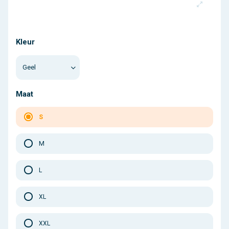
Kleur
Maat
S
M
L
XL
XXL