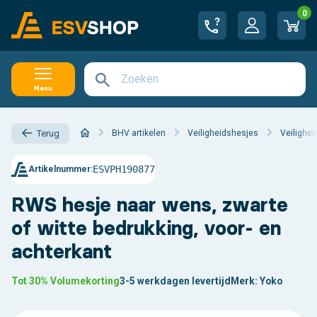
0
Menu
BHV artikelen
Veiligheidshesjes
Veilighe
Terug
ESVPH190877
Artikelnummer:
RWS hesje naar wens, zwarte
of witte bedrukking, voor- en
achterkant
Tot 30% Volumekorting
3-5 werkdagen levertijd
Merk:
Yoko