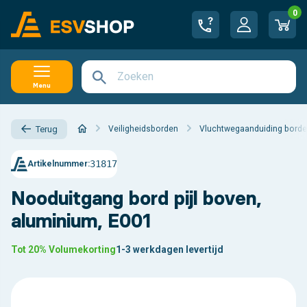
0
Menu
Veiligheidsborden
Vluchtwegaanduiding bord
Terug
31817
Artikelnummer:
Nooduitgang bord pijl boven,
aluminium, E001
Tot 20% Volumekorting
1-3 werkdagen levertijd