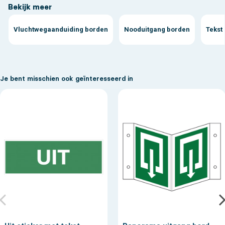
Bekijk meer
Vluchtwegaanduiding borden
Nooduitgang borden
Tekst
Je bent misschien ook geïnteresseerd in