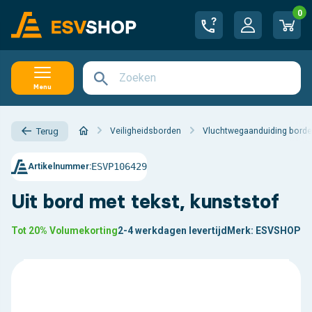
0
Menu
Veiligheidsborden
Vluchtwegaanduiding bord
Terug
ESVP106429
Artikelnummer:
Uit bord met tekst, kunststof
Tot 20% Volumekorting
2-4 werkdagen levertijd
Merk:
ESVSHOP