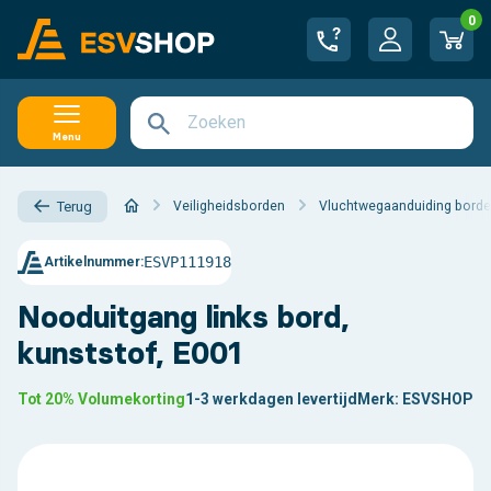
0
Menu
Veiligheidsborden
Vluchtwegaanduiding bord
Terug
ESVP111918
Artikelnummer:
Nooduitgang links bord,
kunststof, E001
Tot 20% Volumekorting
1-3 werkdagen levertijd
Merk:
ESVSHOP