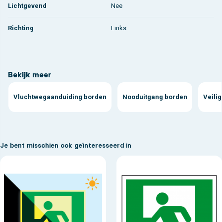
Lichtgevend
Nee
Richting
Links
Bekijk meer
Vluchtwegaanduiding borden
Nooduitgang borden
Veili
Je bent misschien ook geïnteresseerd in