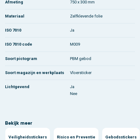
Afmeting
750 x 300 mm
Materiaal
Zelfklevende folie
ISO 7010
Ja
ISO 7010 code
M009
Soort pictogram
PBM gebod
Soort magazijn en werkplaats
Vloersticker
Lichtgevend
Ja
Nee
Bekijk meer
Veiligheidsstickers
Risico en Preventie
Gebodsstickers