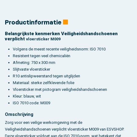
Productinformatie
Belangrijkste kenmerken Veiligheidshandschoenen
verplicht
vloersticker M009
Volgens de meest recente veiligheidsnorm: ISO 7010
Resistent tegen veel chemicaliën
Afmeting: 750 x 300 mm
Slijtvaste vloersticker
R10 antislipweerstand tegen uitglijden
Materiaal: sterke zelfklevende folie
Vloersticker met pictogram veiligheidshandschoenen
Kleur: blauw, wit
ISO 7010 code: M009
Omschrijving
Zorg voor een veilige werkomgeving met de
Veiligheidshandschoenen verplicht vloersticker M009 van ESVSHOP.
Deze vloersticker voldoet aan de ISO 7010-norm, wat betekent dat