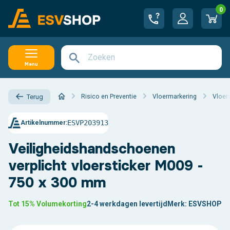
0
Menu
Risico en Preventie
Vloermarkering
Vloer
Terug
ESVP203913
Artikelnummer:
Veiligheidshandschoenen
verplicht vloersticker M009 -
750 x 300 mm
Tot 15% Volumekorting
2-4 werkdagen levertijd
Merk:
ESVSHOP