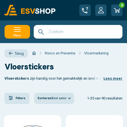
0
Menu
Risico en Preventie
Vloermarkering
Terug
Vloerstickers
Vloerstickers
zijn handig voor het gemakkelijk en snel markeren van
Lees meer
vloe
1-35 van 90 resultaten
Sorteren
Best sales
Filters