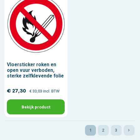
Vloersticker roken en
open vuur verboden,
sterke zelfklevende folie
€ 27,30
€ 33,03 incl. BTW
Bekijk product
1
2
3