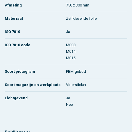
Afmeting
750 x 300 mm
Materiaal
Zelfklevende folie
ISO 7010
Ja
ISO 7010 code
M008
M014
M015
Soort pictogram
PBM gebod
Soort magazijn en werkplaats
Vloersticker
Lichtgevend
Ja
Nee