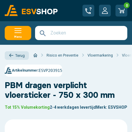
0
Menu
Risico en Preventie
Vloermarkering
Vloer
Terug
ESVP203915
Artikelnummer:
PBM dragen verplicht
vloersticker - 750 x 300 mm
Tot 15% Volumekorting
2-4 werkdagen levertijd
Merk:
ESVSHOP