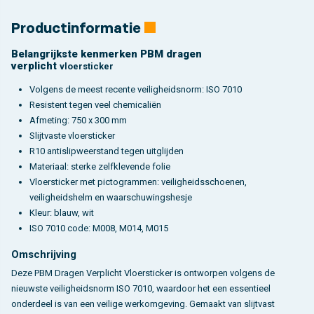
Productinformatie
Belangrijkste kenmerken PBM dragen
verplicht
vloersticker
Volgens de meest recente veiligheidsnorm: ISO 7010
Resistent tegen veel chemicaliën
Afmeting: 750 x 300 mm
Slijtvaste vloersticker
R10 antislipweerstand tegen uitglijden
Materiaal: sterke zelfklevende folie
Vloersticker met pictogrammen: veiligheidsschoenen,
veiligheidshelm en waarschuwingshesje
Kleur: blauw, wit
ISO 7010 code: M008, M014, M015
Omschrijving
Deze PBM Dragen Verplicht Vloersticker is ontworpen volgens de
nieuwste veiligheidsnorm ISO 7010, waardoor het een essentieel
onderdeel is van een veilige werkomgeving. Gemaakt van slijtvast