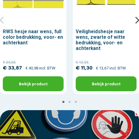
RWS hesje naar wens, full
Veiligheidshesje naar
color bedrukking, voor- en
wens, zwarte of witte
achterkant
bedrukking, voor- en
achterkant
€ 35,65
€ 12,55
€ 33,87
€ 11,30
€ 40,98 incl. BTW
€ 13,67 incl. BTW
Bekijk product
Bekijk product