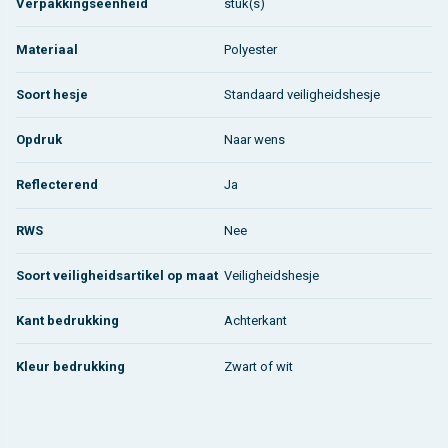
Verpakkingseenheid
stuk(s)
Materiaal
Polyester
Soort hesje
Standaard veiligheidshesje
Opdruk
Naar wens
Reflecterend
Ja
RWS
Nee
Soort veiligheidsartikel op maat
Veiligheidshesje
Kant bedrukking
Achterkant
Kleur bedrukking
Zwart of wit