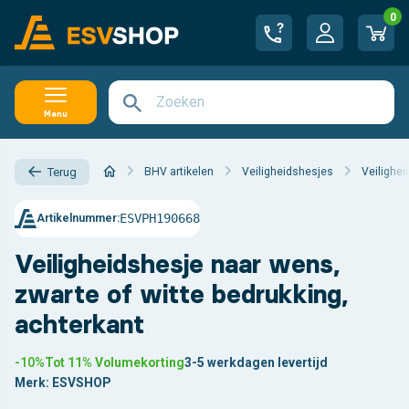
0
Menu
BHV artikelen
Veiligheidshesjes
Veilighe
Terug
ESVPH190668
Artikelnummer:
Veiligheidshesje naar wens,
zwarte of witte bedrukking,
achterkant
-10%
Tot 11% Volumekorting
3-5 werkdagen levertijd
Merk:
ESVSHOP