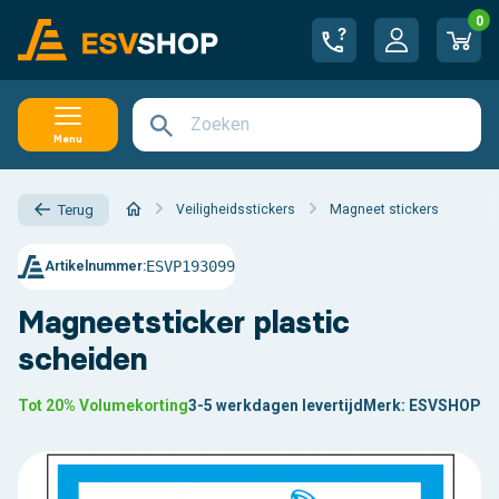
0
Menu
Veiligheidsstickers
Magneet stickers
Terug
ESVP193099
Artikelnummer:
Magneetsticker plastic
scheiden
Tot 20% Volumekorting
3-5 werkdagen levertijd
Merk:
ESVSHOP