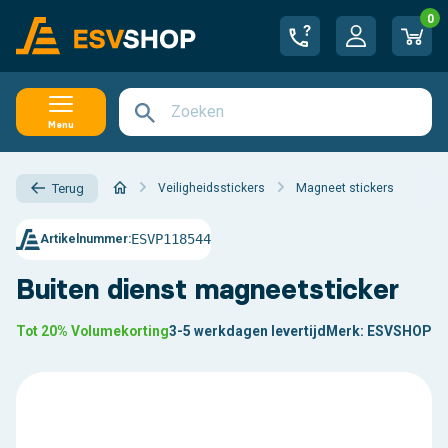
0
Menu
Veiligheidsstickers
Magneet stickers
Terug
ESVP118544
Artikelnummer:
Buiten dienst magneetsticker
Tot 20% Volumekorting
3-5 werkdagen levertijd
Merk:
ESVSHOP