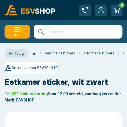
0
Menu
Veiligheidsstickers
Informatie stickers
Ge
Terug
ESV204349
Artikelnummer:
Eetkamer sticker, wit zwart
Tot 20% Volumekorting
Voor 12.00 besteld, vandaag verzonden
Merk:
ESVSHOP