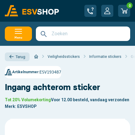
0
Menu
Veiligheidsstickers
Informatie stickers
Ge
Terug
ESV193487
Artikelnummer:
Ingang achterom sticker
Tot 20% Volumekorting
Voor 12.00 besteld, vandaag verzonden
Merk:
ESVSHOP