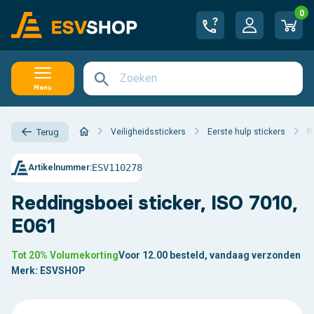
0
Menu
Veiligheidsstickers
Eerste hulp stickers
R
Terug
ESV110278
Artikelnummer:
Reddingsboei sticker, ISO 7010,
E061
Tot 20% Volumekorting
Voor 12.00 besteld, vandaag verzonden
Merk:
ESVSHOP