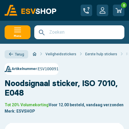
0
Menu
Veiligheidsstickers
Eerste hulp stickers
R
Terug
ESV100091
Artikelnummer:
Noodsignaal sticker, ISO 7010,
E048
Tot 20% Volumekorting
Voor 12.00 besteld, vandaag verzonden
Merk:
ESVSHOP