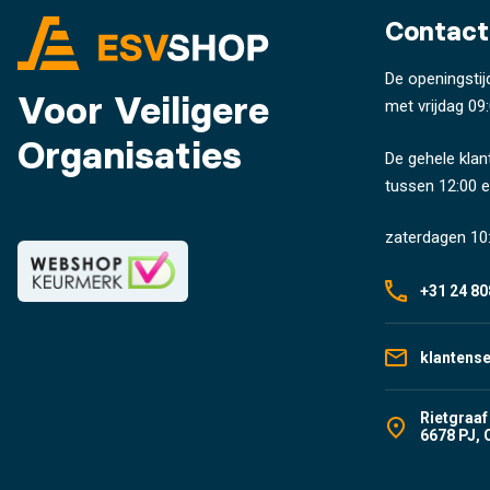
Contact
De openingstij
Voor Veiligere
met vrijdag 09:
Organisaties
De gehele klan
tussen 12:00 e
zaterdagen 10:
+31 24 80
klantens
Rietgraaf
6678 PJ, 