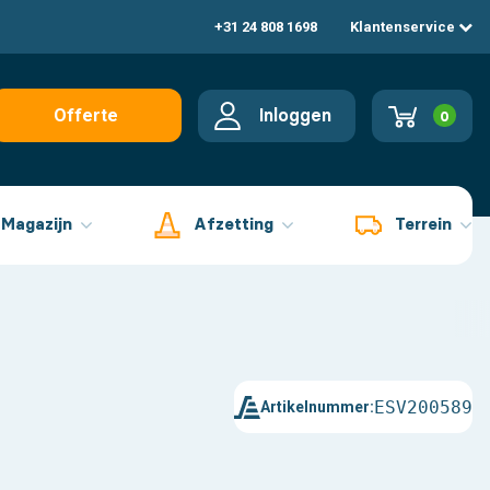
+31 24 808 1698
Klantenservice
Inloggen
Offerte
0
aanvragen
Magazijn
Afzetting
Terrein
ESV200589
Artikelnummer: