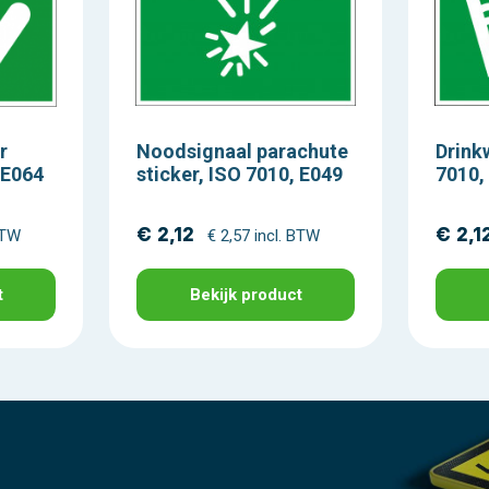
r
Noodsignaal parachute
Drink
 E064
sticker, ISO 7010, E049
7010,
€ 2,12
€ 2,1
BTW
€ 2,57 incl. BTW
t
Bekijk product