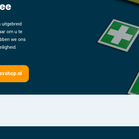
ee
 uitgebreid
laar om u te
hebben we ons
iligheid.
svshop.nl