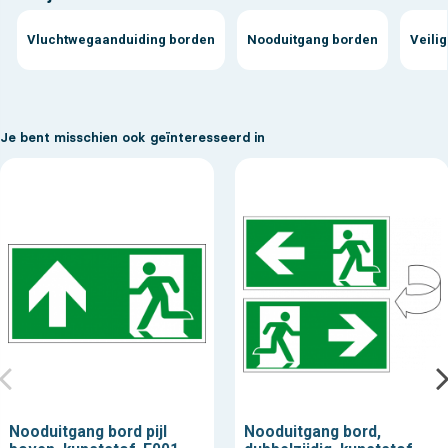
Vluchtwegaanduiding borden
Nooduitgang borden
Veili
Je bent misschien ook geïnteresseerd in
Nooduitgang bord pijl
Nooduitgang bord,