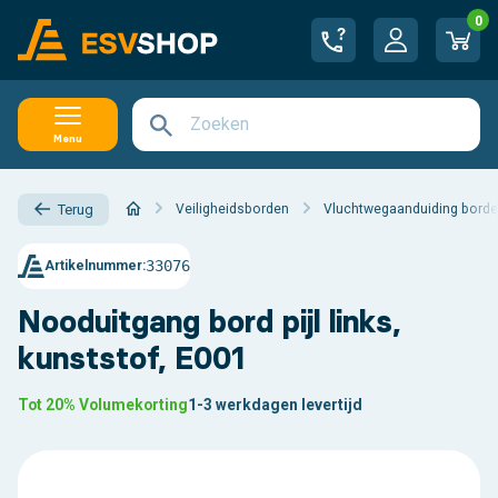
0
Menu
Veiligheidsborden
Vluchtwegaanduiding bord
Terug
33076
Artikelnummer:
Nooduitgang bord pijl links,
kunststof, E001
Tot 20% Volumekorting
1-3 werkdagen levertijd