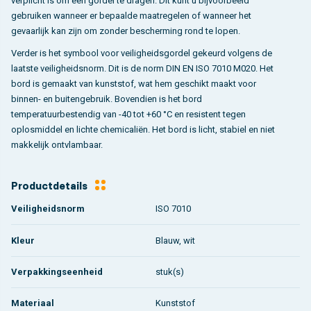
verplicht is om een gordel te dragen. Dit kunt u bijvoorbeeld
gebruiken wanneer er bepaalde maatregelen of wanneer het
gevaarlijk kan zijn om zonder bescherming rond te lopen.
Verder is het symbool voor veiligheidsgordel gekeurd volgens de
laatste veiligheidsnorm. Dit is de norm DIN EN ISO 7010 M020. Het
bord is gemaakt van kunststof, wat hem geschikt maakt voor
binnen- en buitengebruik. Bovendien is het bord
temperatuurbestendig van -40 tot +60 °C en resistent tegen
oplosmiddel en lichte chemicaliën. Het bord is licht, stabiel en niet
makkelijk ontvlambaar.
Productdetails
Veiligheidsnorm
ISO 7010
Kleur
Blauw, wit
Verpakkingseenheid
stuk(s)
Materiaal
Kunststof