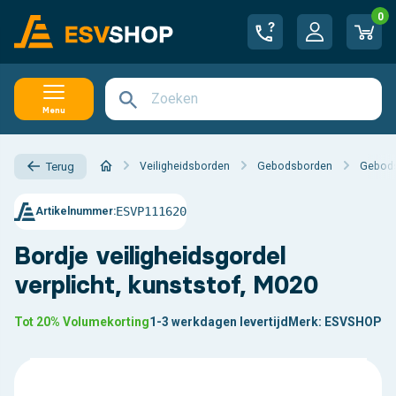
0
Menu
Veiligheidsborden
Gebodsborden
Gebods
Terug
ESVP111620
Artikelnummer:
Bordje veiligheidsgordel
verplicht, kunststof, M020
Tot 20% Volumekorting
1-3 werkdagen levertijd
Merk:
ESVSHOP