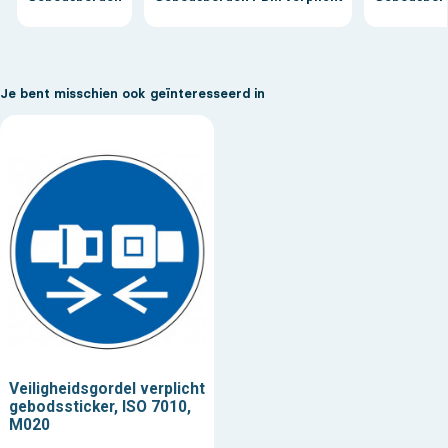
Je bent misschien ook geïnteresseerd in
Veiligheidsgordel verplicht
gebodssticker, ISO 7010,
M020