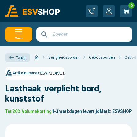
0
Menu
Veiligheidsborden
Gebodsborden
Gebods
Terug
ESVP114911
Artikelnummer:
Lasthaak verplicht bord,
kunststof
Tot 20% Volumekorting
1-3 werkdagen levertijd
Merk:
ESVSHOP