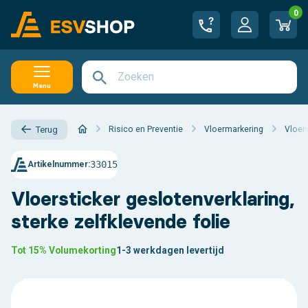
0
Menu
Risico en Preventie
Vloermarkering
Vloer
Terug
33015
Artikelnummer:
Vloersticker geslotenverklaring,
sterke zelfklevende folie
Tot 15% Volumekorting
1-3 werkdagen levertijd