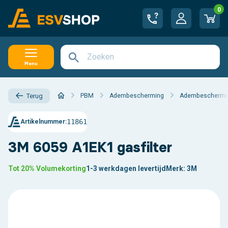
0
Menu
PBM
Adembescherming
Adembescherming
Terug
11861
Artikelnummer:
3M 6059 A1EK1 gasfilter
Tot 20% Volumekorting
1-3 werkdagen levertijd
Merk:
3M