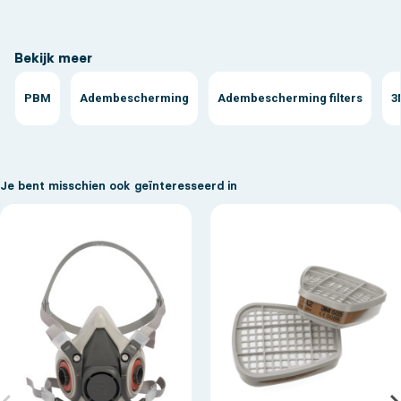
Bekijk meer
PBM
Adembescherming
Adembescherming filters
3
Je bent misschien ook geïnteresseerd in