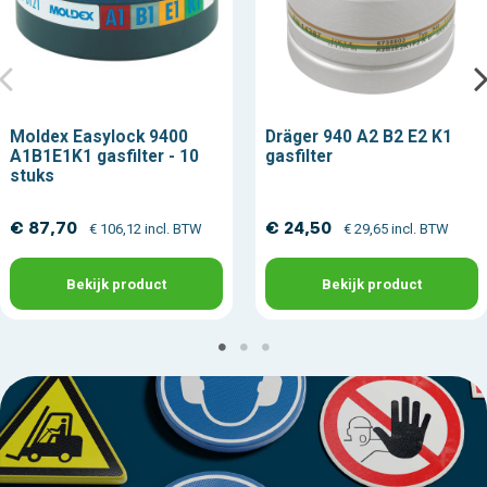
Moldex Easylock 9400
Dräger 940 A2 B2 E2 K1
A1B1E1K1 gasfilter - 10
gasfilter
stuks
€ 87,70
€ 24,50
€ 106,12 incl. BTW
€ 29,65 incl. BTW
Bekijk product
Bekijk product