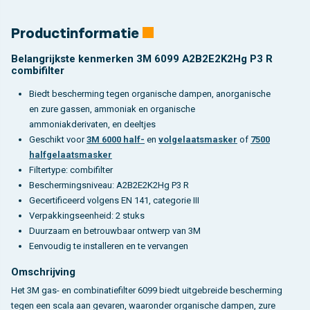
Productinformatie
Belangrijkste kenmerken 3M 6099 A2B2E2K2Hg P3 R
combifilter
Biedt bescherming tegen organische dampen, anorganische
en zure gassen, ammoniak en organische
ammoniakderivaten, en deeltjes
Geschikt voor
3M 6000 half-
en
volgelaatsmasker
of
7500
halfgelaatsmasker
Filtertype: combifilter
Beschermingsniveau: A2B2E2K2Hg P3 R
Gecertificeerd volgens EN 141, categorie III
Verpakkingseenheid: 2 stuks
Duurzaam en betrouwbaar ontwerp van 3M
Eenvoudig te installeren en te vervangen
Omschrijving
Het 3M gas- en combinatiefilter 6099 biedt uitgebreide bescherming
tegen een scala aan gevaren, waaronder organische dampen, zure