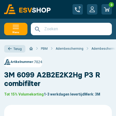
0
Menu
PBM
Adembescherming
Adembescherming
Terug
7024
Artikelnummer:
3M 6099 A2B2E2K2Hg P3 R
combifilter
Tot 15% Volumekorting
1-3 werkdagen levertijd
Merk:
3M