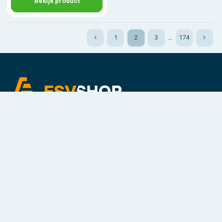
Bekijk product
1
2
3
…
174
Voor Veiligere Organisaties
Contact & Adres
Klantenservice