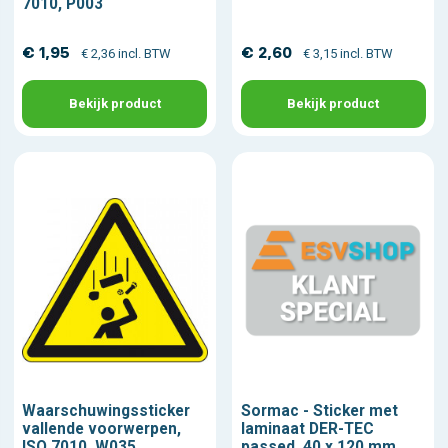
7010, P003
€ 1,95
€ 2,60
€ 2,36 incl. BTW
€ 3,15 incl. BTW
Bekijk product
Bekijk product
Waarschuwingssticker
Sormac - Sticker met
vallende voorwerpen,
laminaat DER-TEC
ISO 7010, W035
passed, 40 x 120 mm,