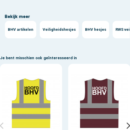
Bekijk meer
BHV artikelen
Veiligheidshesjes
BHV hesjes
RWS vei
Je bent misschien ook geïnteresseerd in