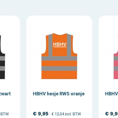
zwart
HBHV hesje RWS oranje
HBHV 
€ 9,95
€ 9,
l. BTW
€ 12,04 incl. BTW