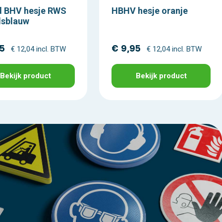
 BHV hesje RWS
HBHV hesje oranje
lsblauw
95
€ 9,95
€ 12,04 incl. BTW
€ 12,04 incl. BTW
Bekijk product
Bekijk product