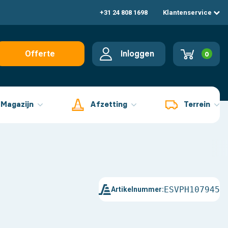
+31 24 808 1698
Klantenservice
Inloggen
Offerte
0
aanvragen
Magazijn
Afzetting
Terrein
ESVPH107945
Artikelnummer: