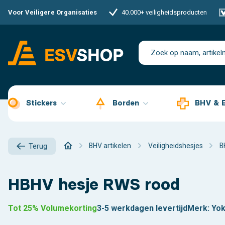
Voor Veiligere Organisaties
40.000+ veiligheidsproducten
Stickers
Borden
BHV & 
BHV artikelen
Veiligheidshesjes
B
Terug
HBHV hesje RWS rood
Tot 25% Volumekorting
3-5 werkdagen levertijd
Merk:
Yo