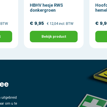
HBHV hesje RWS
Hoofd
donkergroen
heme
€ 9,95
€ 9,
l. BTW
€ 12,04 incl. BTW
t
Bekijk product
ee
 uitgebreid
laar om u te