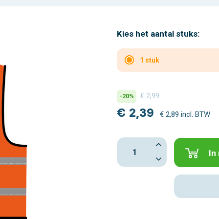
Kies het aantal stuks:
1 stuk
€ 2,99
-20%
€ 2,39
€ 2,89 incl. BTW
In