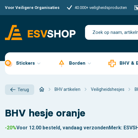
Voor Veiligere Organisaties
40.000+ veiligheidsproducten
Stickers
Borden
BHV & 
BHV artikelen
Veiligheidshesjes
B
Terug
BHV hesje oranje
-20%
Voor 12.00 besteld, vandaag verzonden
Merk:
ESVS