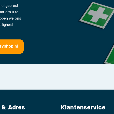
 uitgebreid
laar om u te
hebben we ons
iligheid.
svshop.nl
 & Adres
Klantenservice