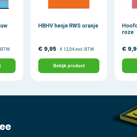
auw
HBHV hesje RWS oranje
Hoofd
roze
€ 9,95
€ 9,
. BTW
€ 12,04 incl. BTW
t
Bekijk product
ee