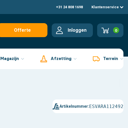
+31 24 808 1698
Klantenservice
Inloggen
Offerte
0
aanvragen
Magazijn
Afzetting
Terrein
ESVARA112492
Artikelnummer: