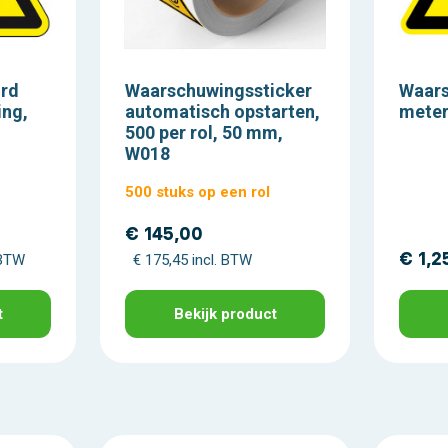
rd
Waarschuwingssticker
Waars
ing,
automatisch opstarten,
meter
500 per rol, 50 mm,
W018
500 stuks op een rol
€ 145,00
€ 1,2
 BTW
€ 175,45 incl. BTW
t
Bekijk product