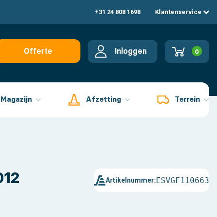
+31 24 808 1698
Klantenservice
Inloggen
Offerte
0
aanvragen
Magazijn
Afzetting
Terrein
012
ESVGF110663
Artikelnummer: