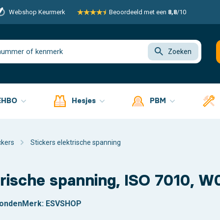
Webshop Keurmerk
Beoordeeld met een
8,8
/10
Zoeken
EHBO
Hesjes
PBM
ckers
Stickers elektrische spanning
rische spanning, ISO 7010, W
zonden
Merk:
ESVSHOP