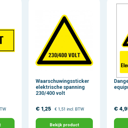
Waarschuwingssticker
Dange
elektrische spanning
equip
230/400 volt
€ 1,25
€ 4,9
 BTW
€ 1,51 incl. BTW
t
Bekijk product