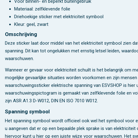
Voor binnen- en beperkt buitengebruik
Materiaal: zelfklevende folie
Driehoekige sticker met elektriciteit symbool
Kleur: geel, zwart
Omschrijving
Deze sticker laat door middel van het elektriciteit symbool zien da
spanning. Dit kan tot ongelukken met ernstig letsel leiden, waardoo
waarschuwen.
Wanneer er gevaar voor elektriciteit schuilt is het belangrijk o
mogelijke gevaarlijke situaties worden voorkomen en zijn mensen e
waarschuwingssticker elektrische spanning van ESVSHOP is hier ui
waarschuwingspictogram is gemaakt van zelfklevende folie en voldo
zijn ASR A1.3 D-W012, DIN EN ISO 7010 W012.
Spanning symbool
Het spanning symbool wordt officieel ook wel het symbool voor 
u aangeven dat er op een bepaalde plek sprake is van elektriciteit
hiervoor kunt u hier op een juiste wijze voor waarschuwen. Het 