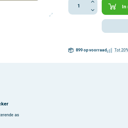
In
899 op voorraad
Tot 20
cker
terende as