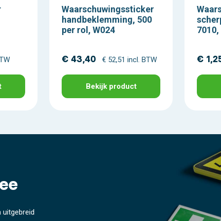
r
Waarschuwingssticker
Waars
handbeklemming, 500
scher
per rol, W024
7010,
€ 43,40
€ 1,2
 BTW
€ 52,51 incl. BTW
t
Bekijk product
ee
 uitgebreid