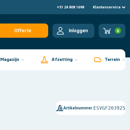
+31 24 808 1698
Klantenservice
Inloggen
Offerte
0
aanvragen
Magazijn
Afzetting
Terrein
ESVGF203925
Artikelnummer: