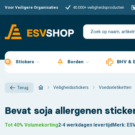
Voor Veiligere Organisaties
40.000+ veiligheidsproducten
Stickers
Borden
BHV & 
Veiligheidsstickers
Voedseletiketten
Terug
Bevat soja allergenen sticker
Tot 40% Volumekorting
2-4 werkdagen levertijd
Merk:
ES