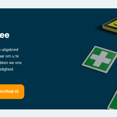
ee
 uitgebreid
laar om u te
hebben we ons
iligheid.
svshop.nl