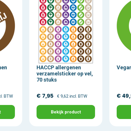
nen
HACCP allergenen
Vegan
verzamelsticker op vel,
70 stuks
€ 7,95
€ 49
cl. BTW
€ 9,62 incl. BTW
t
Bekijk product