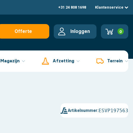
+31 24 808 1698
Klantenservice
Inloggen
Offerte
0
aanvragen
Magazijn
Afzetting
Terrein
ESVP197563
Artikelnummer: