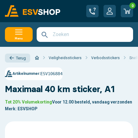
0
Menu
Veiligheidsstickers
Verbodsstickers
Snel
Terug
ESV106884
Artikelnummer:
Maximaal 40 km sticker, A1
Tot 20% Volumekorting
Voor 12.00 besteld, vandaag verzonden
Merk:
ESVSHOP