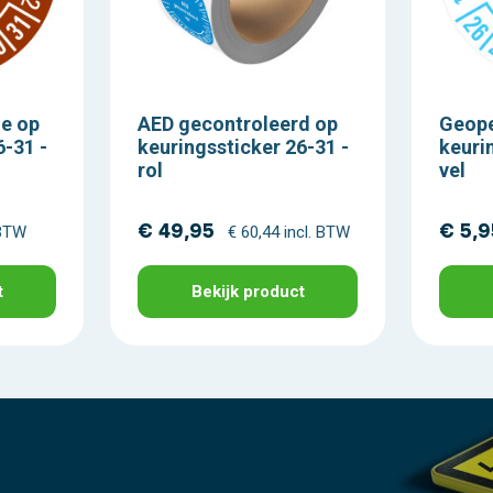
ie op
AED gecontroleerd op
Geop
6-31 -
keuringssticker 26-31 -
keuri
rol
vel
€ 49,95
€ 5,9
 BTW
€ 60,44 incl. BTW
t
Bekijk product