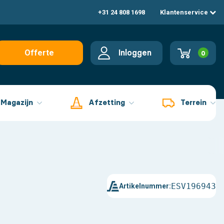
+31 24 808 1698
Klantenservice
Inloggen
Offerte
0
aanvragen
Magazijn
Afzetting
Terrein
ESV196943
Artikelnummer: