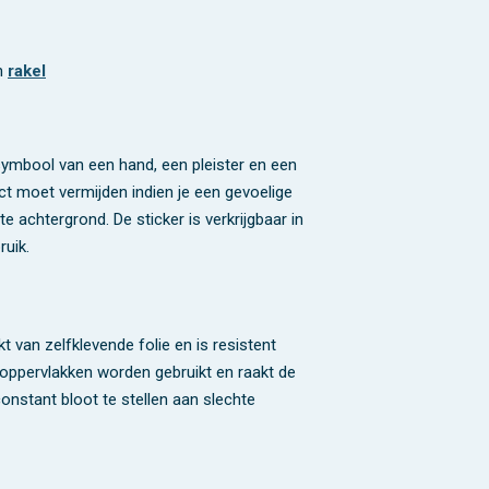
en
rakel
 symbool van een hand, een pleister en een
ct moet vermijden indien je een gevoelige
e achtergrond. De sticker is verkrijgbaar in
ruik.
t van zelfklevende folie en is resistent
e oppervlakken worden gebruikt en raakt de
constant bloot te stellen aan slechte