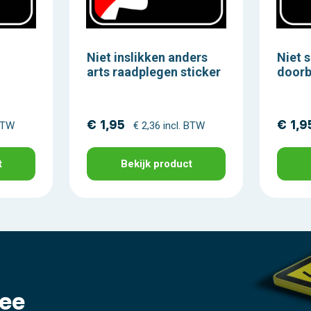
Niet inslikken anders
Niet s
arts raadplegen sticker
doorb
€ 1,95
€ 1,9
 BTW
€ 2,36 incl. BTW
t
Bekijk product
ee