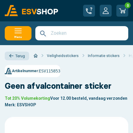
0
Menu
Veiligheidsstickers
Informatie stickers
Hy
Terug
ESV115853
Artikelnummer:
Geen afvalcontainer sticker
Tot 20% Volumekorting
Voor 12.00 besteld, vandaag verzonden
Merk:
ESVSHOP