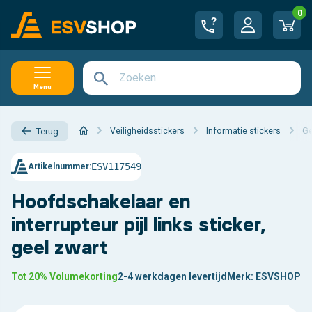
0
Menu
Veiligheidsstickers
Informatie stickers
Ge
Terug
ESV117549
Artikelnummer:
Hoofdschakelaar en
interrupteur pijl links sticker,
geel zwart
Tot 20% Volumekorting
2-4 werkdagen levertijd
Merk:
ESVSHOP