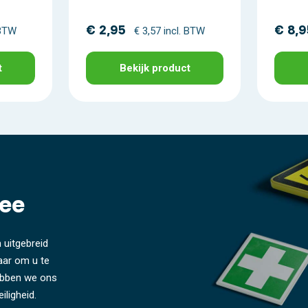
€ 2,95
€ 8,9
 BTW
€ 3,57 incl. BTW
t
Bekijk product
ee
 uitgebreid
laar om u te
hebben we ons
iligheid.