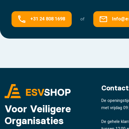
+31 24 808 1698
Info@e
of
Contact
De openingstij
Voor Veiligere
met vrijdag 09:
Organisaties
De gehele klan
tussen 12:00 e