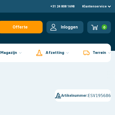
+31 24 808 1698
Klantenservice
Inloggen
Offerte
0
aanvragen
Magazijn
Afzetting
Terrein
ESV195686
Artikelnummer: