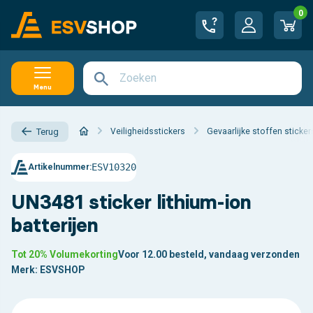
0
Menu
Veiligheidsstickers
Gevaarlijke stoffen sticker
Terug
ESV10320
Artikelnummer:
UN3481 sticker lithium-ion
batterijen
Tot 20% Volumekorting
Voor 12.00 besteld, vandaag verzonden
Merk:
ESVSHOP