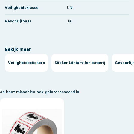
Veiligheidsklasse
UN
Beschrijfbaar
Ja
Bekijk meer
Veiligheidsstickers
Sticker Lithium-Ion batterij
Gevaarlijk
Je bent misschien ook geïnteresseerd in