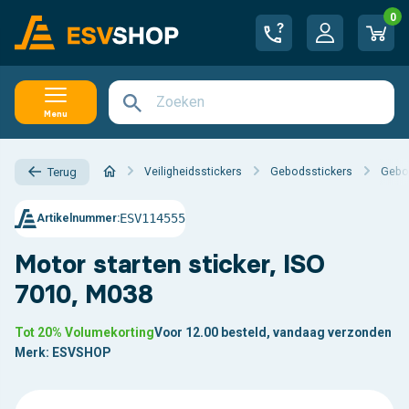
0
Menu
Veiligheidsstickers
Gebodsstickers
Gebod
Terug
ESV114555
Artikelnummer:
Motor starten sticker, ISO
7010, M038
Tot 20% Volumekorting
Voor 12.00 besteld, vandaag verzonden
Merk:
ESVSHOP