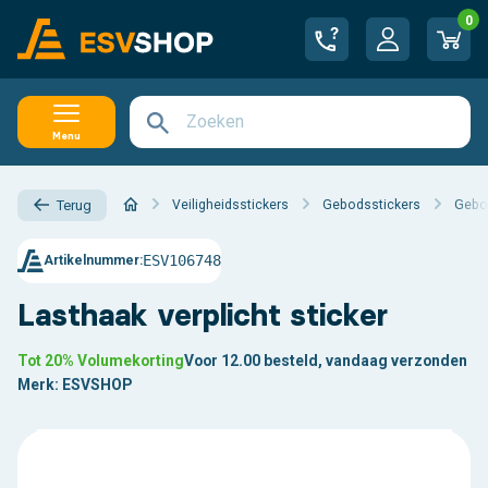
0
Menu
Veiligheidsstickers
Gebodsstickers
Gebod
Terug
ESV106748
Artikelnummer:
Lasthaak verplicht sticker
Tot 20% Volumekorting
Voor 12.00 besteld, vandaag verzonden
Merk:
ESVSHOP