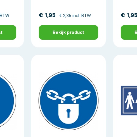
€ 1,95
€ 1,9
. BTW
€ 2,36 incl. BTW
ct
Bekijk product
B