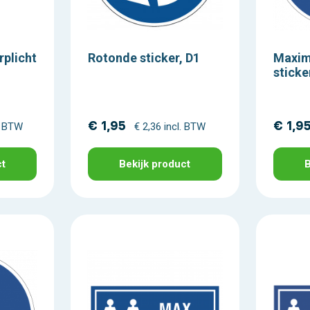
rplicht
Rotonde sticker, D1
Maxim
sticke
€ 1,95
€ 1,9
l. BTW
€ 2,36 incl. BTW
ct
Bekijk product
B