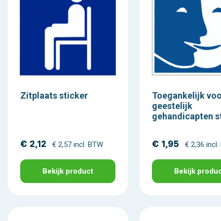
Zitplaats sticker
Toegankelijk vo
geestelijk
gehandicapten s
€ 2,12
€ 1,95
€ 2,57 incl. BTW
€ 2,36 incl
Bekijk product
Bekijk produ