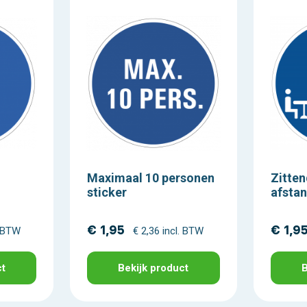
Maximaal 10 personen
Zitten
sticker
afstan
€ 1,95
€ 1,9
. BTW
€ 2,36 incl. BTW
ct
Bekijk product
B