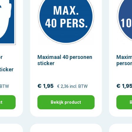
or
Maximaal 40 personen
Maxim
sticker
person
ticker
€ 1,95
€ 1,9
. BTW
€ 2,36 incl. BTW
ct
Bekijk product
B