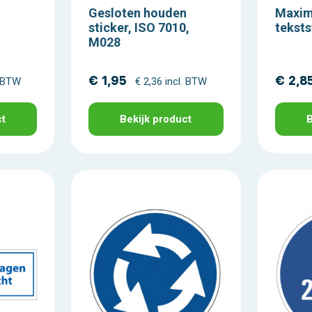
Gesloten houden
Maxim
sticker, ISO 7010,
teksts
M028
€ 1,95
€ 2,8
. BTW
€ 2,36 incl. BTW
ct
Bekijk product
B