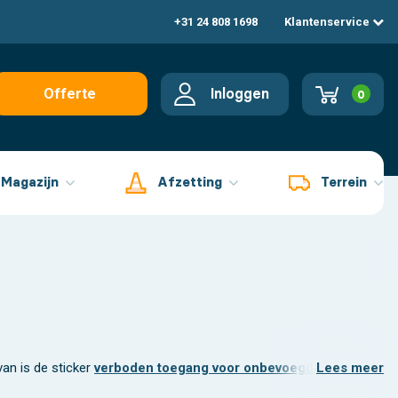
+31 24 808 1698
Klantenservice
Inloggen
Offerte
0
aanvragen
Magazijn
Afzetting
Terrein
an is de sticker
verboden toegang voor onbevoegden
Lees meer
. Soms wil 