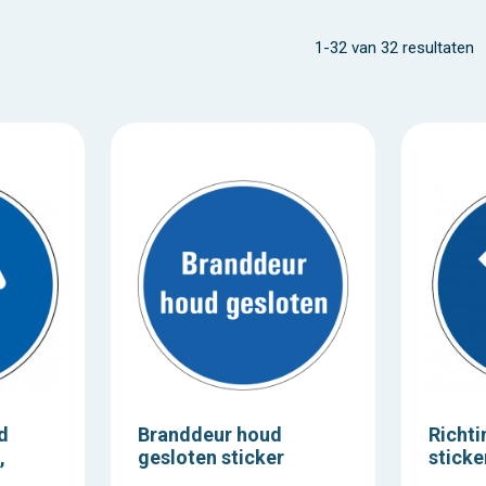
1-32 van 32 resultaten
d
Branddeur houd
Richti
,
gesloten sticker
sticke