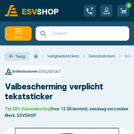
0
Menu
Veiligheidsstickers
Gebodsstickers
Gebod
Terug
ESV203167
Artikelnummer:
Valbescherming verplicht
tekststicker
Tot 20% Volumekorting
Voor 12.00 besteld, vandaag verzonden
Merk:
ESVSHOP